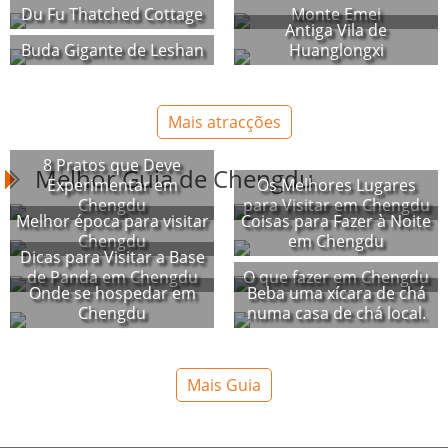
Du Fu Thatched Cottage
Monte Emei
Antiga Vila de
Buda Gigante de Leshan
Huanglongxi
Mais atracções
8 Pratos que Deve
Melhor Guia de Chengdu
Experimentar em
Os Melhores Lugares
Chengdu
para Visitar em Chengdu
Melhor época para visitar
Coisas para Fazer à Noite
Chengdu
em Chengdu
Dicas para Visitar a Base
de Panda em Chengdu
O que fazer em Chengdu
Onde se hospedar em
Beba uma xícara de chá
Chengdu
numa casa de chá local.
Mais Guia