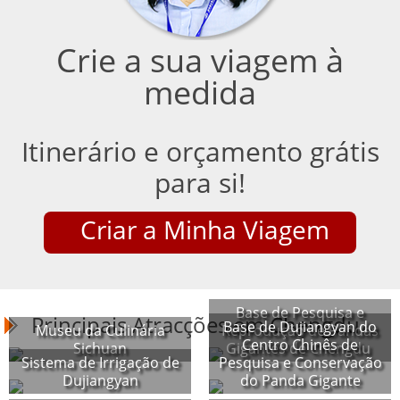
Crie a sua viagem à
medida
Itinerário e orçamento grátis
para si!
Criar a Minha Viagem
Base de Pesquisa e
Principais Atracções em Chengdu
Base de Dujiangyan do
Museu da Culinária
Reprodução de Pandas
Centro Chinês de
Sichuan
Gigantes de Chengdu
Sistema de Irrigação de
Pesquisa e Conservação
Dujiangyan
do Panda Gigante