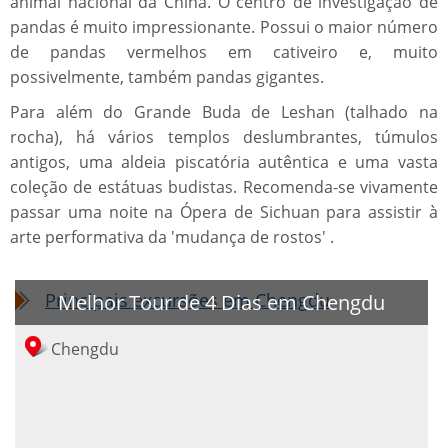
animal nacional da China. O centro de investigação de
pandas é muito impressionante. Possui o maior número
de pandas vermelhos em cativeiro e, muito
possivelmente, também pandas gigantes.
Para além do Grande Buda de Leshan (talhado na
rocha), há vários templos deslumbrantes, túmulos
antigos, uma aldeia piscatória autêntica e uma vasta
coleção de estátuas budistas. Recomenda-se vivamente
passar uma noite na Ópera de Sichuan para assistir à
arte performativa da 'mudança de rostos' .
Principais excursões em Chengdu
Melhor Tour de 4 Dias em Chengdu
Chengdu