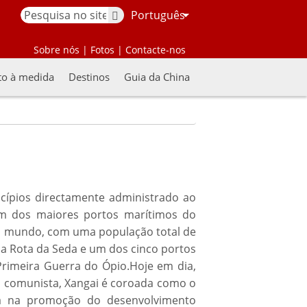
Português
Sobre nós
|
Fotos
|
Contacte-nos
to à medida
Destinos
Guia da China
cípios directamente administrado ao
um dos maiores portos marítimos do
do mundo, com uma população total de
da Rota da Seda e um dos cinco portos
 Primeira Guerra do Ópio.Hoje em dia,
o comunista, Xangai é coroada como o
ça na promoção do desenvolvimento