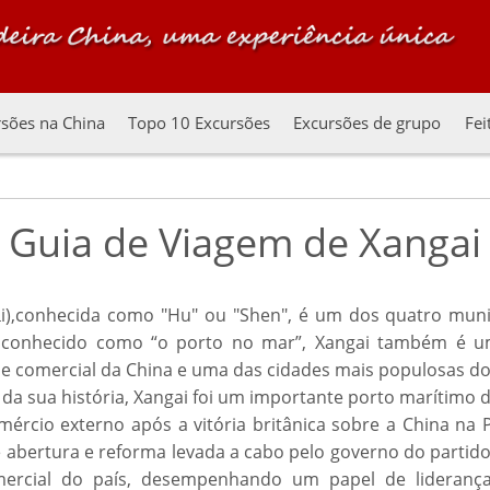
sões na China
Topo 10 Excursões
Excursões de grupo
Fei
Guia de Viagem de Xangai
ǎi),conhecida como "Hu" ou "Shen", é um dos quatro muni
te conhecido como “o porto no mar”, Xangai também é 
al e comercial da China e uma das cidades mais populosas 
da sua história, Xangai foi um importante porto marítimo 
mércio externo após a vitória britânica sobre a China na
 abertura e reforma levada a cabo pelo governo do partid
omercial do país, desempenhando um papel de lideran