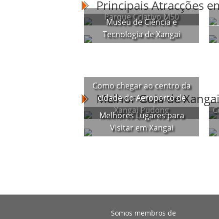
Principais Atracções e
Parque Criativo M50
Museu de Ciência e
Tecnologia de Xangai
Como chegar ao centro da
Melhor Guia de Xanga
cidade do Aeroporto de
Xangai Pudong
C
Melhores Lugares para
Visitar em Xangai
Somos membros de