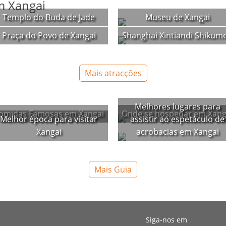
m Xangai
Templo do Buda de Jade
Museu de Xangai
Praça do Povo de Xangai
Shanghai Xintiandi Shikum
Mais atracções
i
Melhores lugares para
omidas Famosas em Xangai
Onde se hospedar em Xang
Melhor época para visitar
assistir ao espetáculo de
Xangai
acrobacias em Xangai
Mais Guia
Siga-nos em