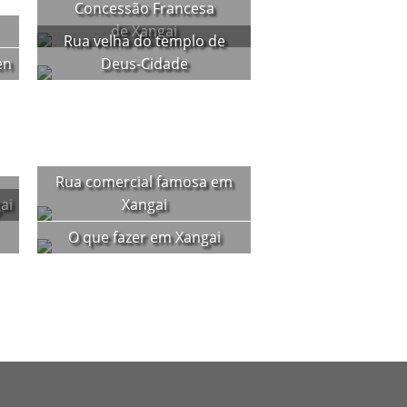
Concessão Francesa
de Xangai
Rua velha do templo de
en
Deus-Cidade
Rua comercial famosa em
ai
Xangai
O que fazer em Xangai