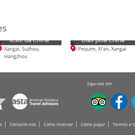
es
Tour de 7 dias pelo
Tour Clássico de 8
leste da China
Dias pela China
Xangai, Suzhou,
Pequim, Xi'an, Xangai
Hangzhou
Siga-nos em
s
Contacte-nos
Como reservar
Como pagar
Termos e 