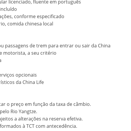
ular licenciado, fluente em português
ncluído
rações, conforme especificado
io, comida chinesa local
ou passagens de trem para entrar ou sair da China
e motorista, a seu critério
a
serviços opcionais
sticos da China Life
star o preço em função da taxa de câmbio.
pelo Rio Yangtze.
itos a alterações na reserva efetiva.
informados à TCT com antecedência.