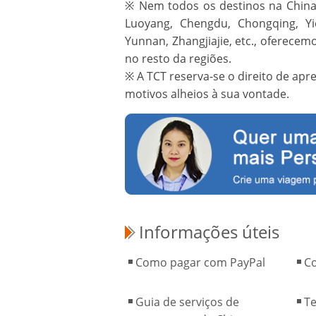
※ Nem todos os destinos na China 
Luoyang, Chengdu, Chongqing, Yi
Yunnan, Zhangjiajie, etc., oferece
no resto da regiões.
※ A TCT reserva-se o direito de apr
motivos alheios à sua vontade.
Informações úteis
Como pagar com PayPal
C
Guia de serviços de
T