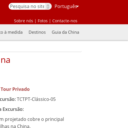
Português
Sobre nós
|
Fotos
|
Contacte-nos
to à medida
Destinos
Guia da China
ina
Tour Privado
cursão:
TCTPT-Clássico-05
a Excursão:
m projetado cobre o principal
lhas na China.