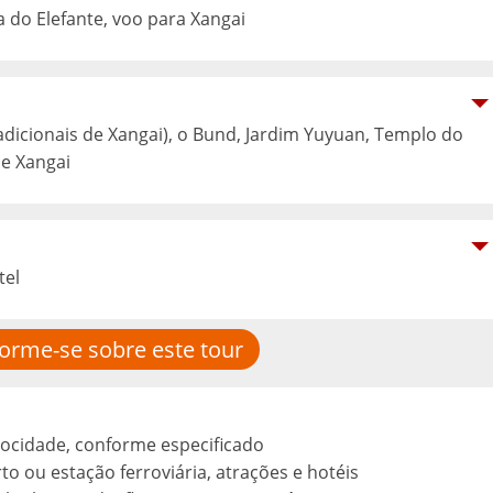
a do Elefante, voo para Xangai
adicionais de Xangai), o Bund, Jardim Yuyuan, Templo do
de Xangai
tel
forme-se sobre este tour
locidade, conforme especificado
to ou estação ferroviária, atrações e hotéis