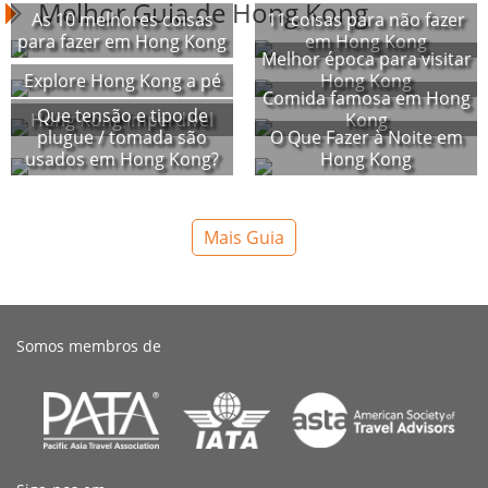
Melhor Guia de Hong Kong
As 10 melhores coisas
11 coisas para não fazer
para fazer em Hong Kong
em Hong Kong
Melhor época para visitar
Explore Hong Kong a pé
Hong Kong
Comida famosa em Hong
Que tensão e tipo de
Hong Kong Imperdível
Kong
plugue / tomada são
O Que Fazer à Noite em
usados em Hong Kong?
Hong Kong
Mais Guia
Somos membros de