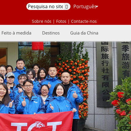
Português
Sobre nós
|
Fotos
|
Contacte-nos
Feito à medida
Destinos
Guia da China