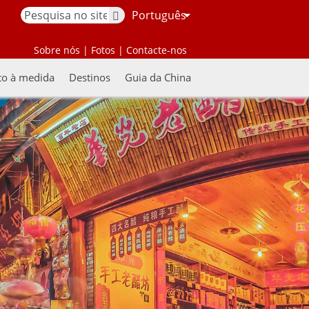
Português
Sobre nós
|
Fotos
|
Contacte-nos
to à medida
Destinos
Guia da China