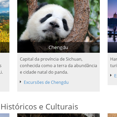
Chengdu
Capital da província de Sichuan,
Han
s
conhecida como a terra da abundância
tur
i.
e cidade natal do panda.
E
Excursões de Chengdu
 Históricos e Culturais