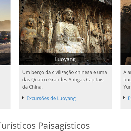
Luoyang
Um berço da civilização chinesa e uma
A a
das Quatro Grandes Antigas Capitais
bud
da China.
Yun
Excursões de Luoyang
E
urísticos Paisagísticos