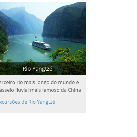
Rio Yangtzé
erceiro rio mais longo do mundo e
asseio fluvial mais famoso da China
xcursões de Rio Yangtzé