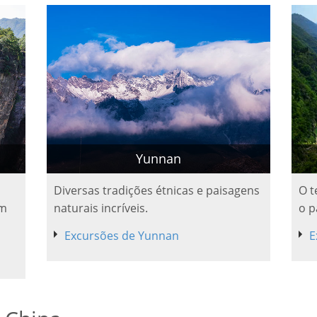
Yunnan
Diversas tradições étnicas e paisagens
O t
um
naturais incríveis.
o p
Excursões de Yunnan
E