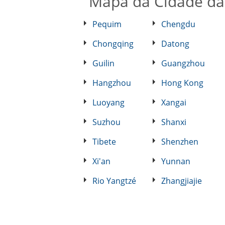
Mapa da Cidade da
Pequim
Chengdu
Chongqing
Datong
Guilin
Guangzhou
Hangzhou
Hong Kong
Luoyang
Xangai
Suzhou
Shanxi
Tibete
Shenzhen
Xi'an
Yunnan
Rio Yangtzé
Zhangjiajie