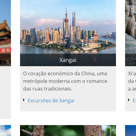
Xangai
O coração económico da China, uma
Xi'
s
metrópole moderna com o romance
da 
das ruas tradicionais.
a a
Excursões de Xangai
E