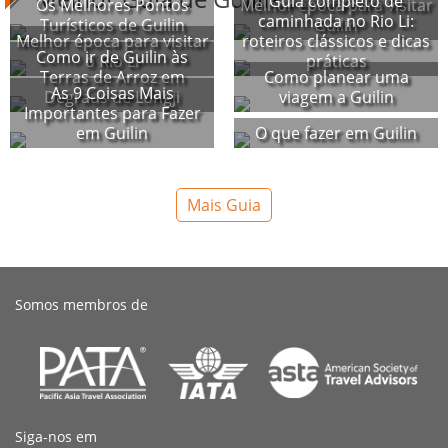
Guia completo de
Os Melhores Pontos
Melhor época para visitar
caminhada no Rio Li:
Turísticos de Guilin
Guilin
Melhor época para visitar
roteiros clássicos e dicas
Como ir de Guilin às
o Rio Li
práticas
Terras de Arroz em
Como planear uma
As 9 Coisas Mais
Degraus de Longji
viagem a Guilin
Importantes para Fazer
em Guilin
O que fazer em Guilin
Mais Guia
Somos membros de
Siga-nos em