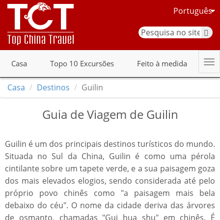
Português
Casa
Topo 10 Excursões
Feito à medida
Casa
Destinos
Guilin
Guia de Viagem de Guilin
Guilin é um dos principais destinos turísticos do mundo.
Situada no Sul da China, Guilin é como uma pérola
cintilante sobre um tapete verde, e a sua paisagem goza
dos mais elevados elogios, sendo considerada até pelo
próprio povo chinês como "a paisagem mais bela
debaixo do céu". O nome da cidade deriva das árvores
de osmanto, chamadas "Gui hua shu" em chinês. É