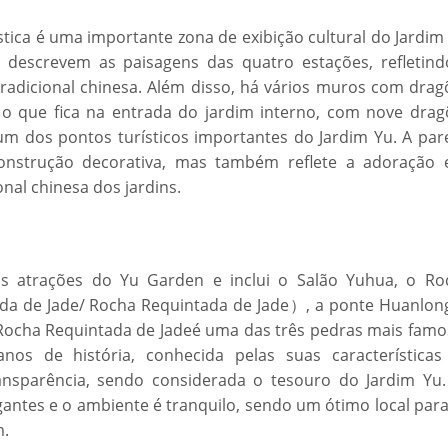
stica é uma importante zona de exibição cultural do Jardim
descrevem as paisagens das quatro estações, refletind
tradicional chinesa. Além disso, há vários muros com drag
o que fica na entrada do jardim interno, com nove drag
 um dos pontos turísticos importantes do Jardim Yu. A par
strução decorativa, mas também reflete a adoração 
nal chinesa dos jardins.
s atrações do Yu Garden e inclui o Salão Yuhua, o Ro
a de Jade/ Rocha Requintada de Jade）, a ponte Huanlong
. Rocha Requintada de Jadeé uma das três pedras mais famo
os de história, conhecida pelas suas características
ransparência, sendo considerada o tesouro do Jardim Yu.
gantes e o ambiente é tranquilo, sendo um ótimo local par
m.