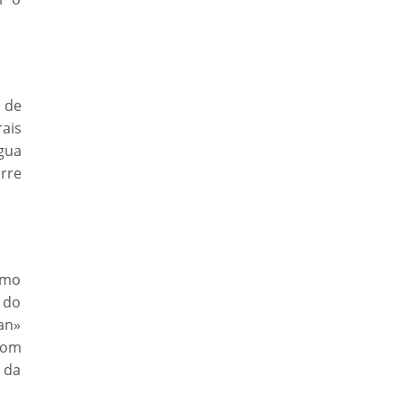
a de
rais
água
orre
omo
 do
an»
com
o da