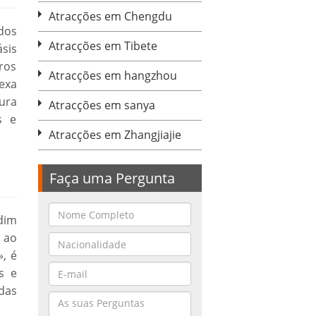
Atracções em Chengdu
dos
Atracções em Tibete
ásis
ros
Atracções em hangzhou
exa
ura
Atracções em sanya
s e
Atracções em Zhangjiajie
Faça uma Pergunta
dim
 ao
, é
s e
das