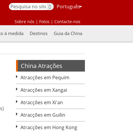
Português
Sobre nós
|
Fotos
|
Contacte-nos
to à medida
Destinos
Guia da China
China Atrações
Atracções em Pequim
Atracções em Xangai
Atracções em Xi'an
s)
Atracções em Guilin
Atracções em Hong Kong