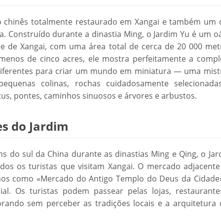
ico chinês totalmente restaurado em Xangai e também um 
a. Construído durante a dinastia Ming, o Jardim Yu é um o
de de Xangai, com uma área total de cerca de 20 000 met
menos de cinco acres, ele mostra perfeitamente a compl
diferentes para criar um mundo em miniatura — uma mist
s, pequenas colinas, rochas cuidadosamente selecionada
tus, pontes, caminhos sinuosos e árvores e arbustos.
es do Jardim
s do sul da China durante as dinastias Ming e Qing, o Jar
dos os turistas que visitam Xangai. O mercado adjacente
lhos como «Mercado do Antigo Templo do Deus da Cidade»
al. Os turistas podem passear pelas lojas, restaurante
orando sem perceber as tradições locais e a arquitetura 