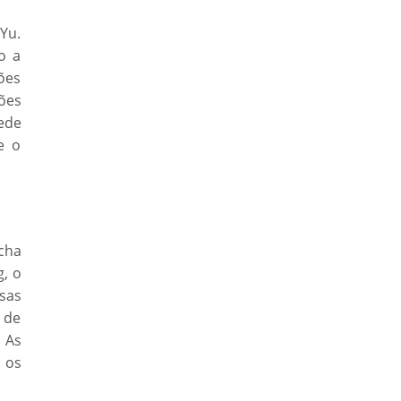
 Yu.
o a
ões
ões
ede
e o
cha
, o
sas
 de
 As
a os