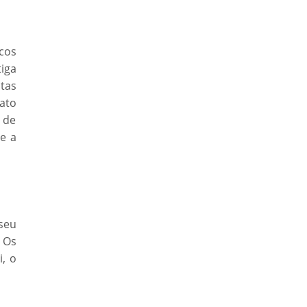
cos
tiga
tas
ato
s de
 e a
seu
. Os
i, o