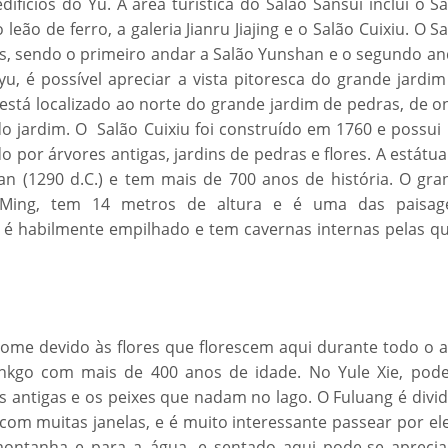
ifícios do Yu. A área turística do Salão Sansui inclui o S
leão de ferro, a galeria Jianru Jiajing e o Salão Cuixiu. O S
es, sendo o primeiro andar a Salão Yunshan e o segundo an
nyu, é possível apreciar a vista pitoresca do grande jardi
 está localizado ao norte do grande jardim de pedras, de 
do jardim. O Salão Cuixiu foi construído em 1760 e possui
o por árvores antigas, jardins de pedras e flores. A estátu
Yuan (1290 d.C.) e tem mais de 700 anos de história. O gr
a Ming, tem 14 metros de altura e é uma das paisag
 é habilmente empilhado e tem cavernas internas pelas qu
me devido às flores que florescem aqui durante todo o a
inkgo com mais de 400 anos de idade. No Yule Xie, pode
es antigas e os peixes que nadam no lago. O Fuluang é divi
om muitas janelas, e é muito interessante passear por ele
 montanha e para a água, e sentado aqui pode-se aprecia