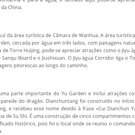
 da China.
 sul da área turística de Câmara de Wanhua. A área turístic
arden, cercada por água em três lados, com paisagens natu
 de Torre Huijing, pode-se apreciar atrações como o Jiyu 
e Sanqu Board e o Jiushixuan. O Jiyu água Corridor liga o T
sagens pitorescas ao longo do caminho.
 uma parte importante do Yu Garden e inclui atrações c
 parede do dragão. Dianchuntang foi construído no início
ing, e recebeu esse nome devido à frase «Cui Dianchun Y
esia de Su Shi. É uma construção de cinco compartimentos 
icado histórico, pois foi o local onde se reuniu o comand
a.