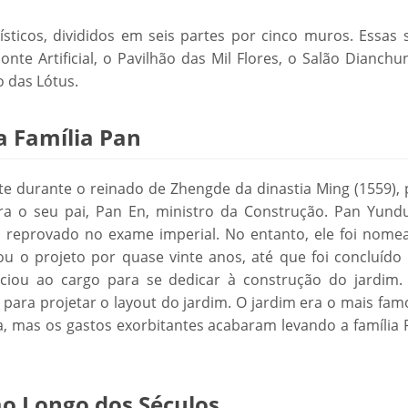
sticos, divididos em seis partes por cinco muros. Essas s
te Artificial, o Pavilhão das Mil Flores, o Salão Dianchu
o das Lótus.
a Família Pan
nte durante o reinado de Zhengde da dinastia Ming (1559),
ra o seu pai, Pan En, ministro da Construção. Pan Yund
 reprovado no exame imperial. No entanto, ele foi nome
u o projeto por quase vinte anos, até que foi concluído
iou ao cargo para se dedicar à construção do jardim. 
 para projetar o layout do jardim. O jardim era o mais fa
a, mas os gastos exorbitantes acabaram levando a família 
ao Longo dos Séculos