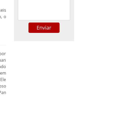
eis
n, o
 por
uan
ado
 em
Ele
moso
Pan