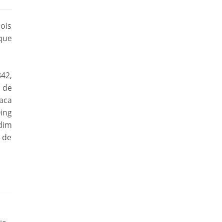
ois
que
842,
 de
aca
ing
dim
 de