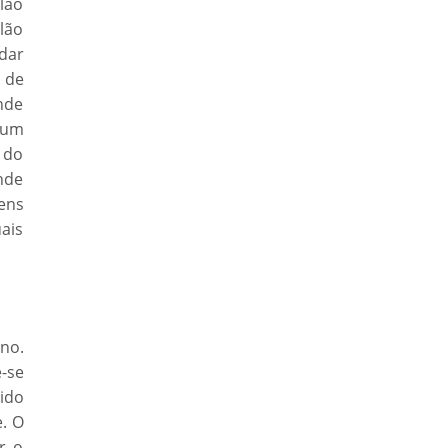
alão
alão
dar
m de
onde
 um
a do
ande
ens
ais
no.
-se
dido
. O
r o