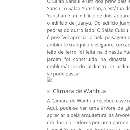
O Salão Sansui é um dos principais ed
Sansui, o Salão Yunshan, a estátua do 
Yunshan é um edifício de dois andar
o edifício de Juanyu. Do edifício Jua
pedras do outro lado. O Salão Cuixiu
é possível apreciar a bela paisagem 
ambiente tranquilo e elegante, cercad
leão de ferro foi feita na dinastia 
jardim foi construído na dinasti
emblemáticas do Jardim Yu. O jardim
se pode passar.
Câmara de Wanhua
A Câmara de Wanhua recebeu esse no
Aqui, pode-se ver uma árvore de g
apreciar a bela arquitetura, as árvor
em dois corredores por uma parede c
Liangyi Xuan fica de frente para a