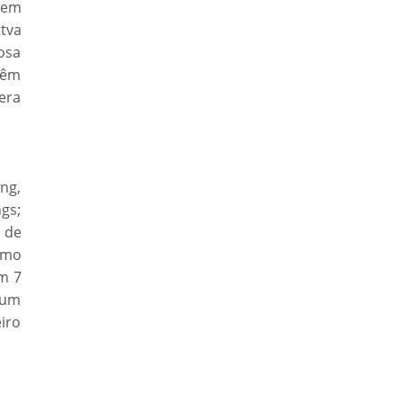
 em
tva
osa
têm
era
ng,
gs;
 de
smo
om 7
, um
iro