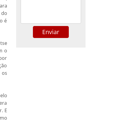
ara
 do
o é
tse
m o
por
ção
 os
elo
era
. E
omo