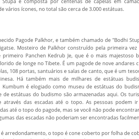
ar Stupa é composta por centenas de capelas em camad
 vários ícones, no total são cerca de 3.000 estátuas.
hecido Pagode Palkhor, e também chamado de "Bodhi Stup
igatse. Mosteiro de Palkhor construído pela primeira vez
 primeiro Panchen Kedrub Je, que é o mais majestoso 
olorido de longe no Tibete. É um pagode de nove andares 
as, 108 portas, santuários e salas de canto, que é um tes
chinesa. Há também mais de milhares de estátuas budis
o. Kumbum é elogiado como museu de estátuas do budis
 de estátuas do budismo são armazenadas aqui. Os turis
 através das escadas até o topo. As pessoas podem ir
adas até o topo do pagode, mas se você não pode encontrar
lgumas das escadas não poderiam ser encontradas facilmen
 é arredondamento, o topo é cone coberto por folha de cob