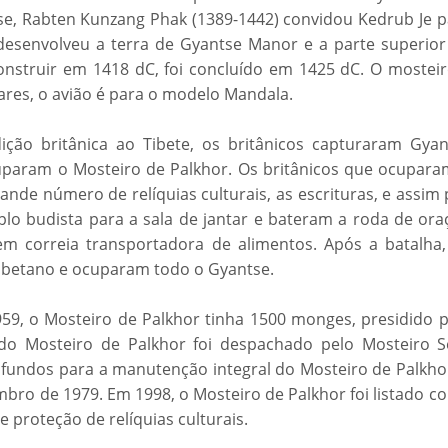
e, Rabten Kunzang Phak (1389-1442) convidou Kedrub Je p
desenvolveu a terra de Gyantse Manor e a parte superior
nstruir em 1418 dC, foi concluído em 1425 dC. O mosteir
ares, o avião é para o modelo Mandala.
ção britânica ao Tibete, os britânicos capturaram Gyan
uparam o Mosteiro de Palkhor. Os britânicos que ocupara
de número de relíquias culturais, as escrituras, e assim 
o budista para a sala de jantar e bateram a roda de ora
 correia transportadora de alimentos. Após a batalha,
ibetano e ocuparam todo o Gyantse.
9, o Mosteiro de Palkhor tinha 1500 monges, presidido p
do Mosteiro de Palkhor foi despachado pelo Mosteiro S
 fundos para a manutenção integral do Mosteiro de Palkhor
bro de 1979. Em 1998, o Mosteiro de Palkhor foi listado c
 proteção de relíquias culturais.