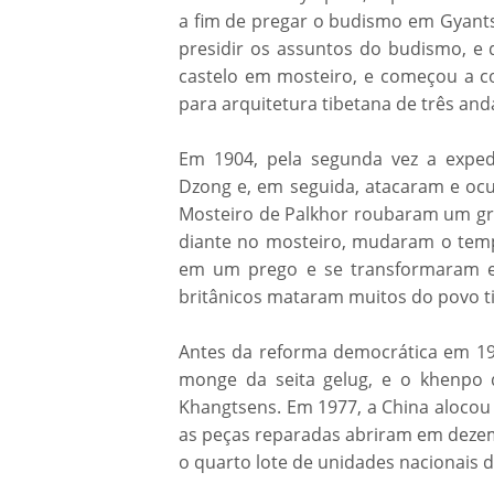
a fim de pregar o budismo em Gyants
presidir os assuntos do budismo, e 
castelo em mosteiro, e começou a co
para arquitetura tibetana de três and
Em 1904, pela segunda vez a expedi
Dzong e, em seguida, atacaram e oc
Mosteiro de Palkhor roubaram um gran
diante no mosteiro, mudaram o templ
em um prego e se transformaram em
britânicos mataram muitos do povo t
Antes da reforma democrática em 195
monge da seita gelug, e o khenpo 
Khangtsens. Em 1977, a China alocou
as peças reparadas abriram em dezem
o quarto lote de unidades nacionais de