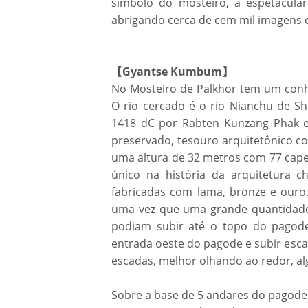
símbolo do mosteiro, a espetacul
abrigando cerca de cem mil imagens de
【Gyantse Kumbum】
No Mosteiro de Palkhor tem um con
O rio cercado é o rio Nianchu de Sh
1418 dC por Rabten Kunzang Phak e
preservado, tesouro arquitetônico c
uma altura de 32 metros com 77 capel
único na história da arquitetura 
fabricadas com lama, bronze e our
uma vez que uma grande quantidade
podiam subir até o topo do pagode
entrada oeste do pagode e subir esc
escadas, melhor olhando ao redor, a
Sobre a base de 5 andares do pagode