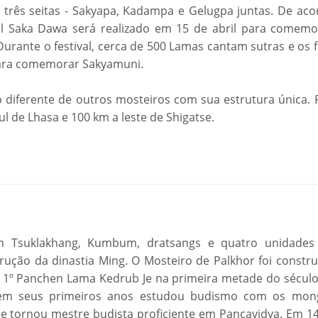
três seitas - Sakyapa, Kadampa e Gelugpa juntas. De aco
val Saka Dawa será realizado em 15 de abril para comemo
rante o festival, cerca de 500 Lamas cantam sutras e os f
para comemorar Sakyamuni.
 diferente de outros mosteiros com sua estrutura única. F
l de Lhasa e 100 km a leste de Shigatse.
m Tsuklakhang, Kumbum, dratsangs e quatro unidades
rução da dinastia Ming. O Mosteiro de Palkhor foi constru
 1º Panchen Lama Kedrub Je na primeira metade do século
8) em seus primeiros anos estudou budismo com os mon
e tornou mestre budista proficiente em Pancavidya. Em 14