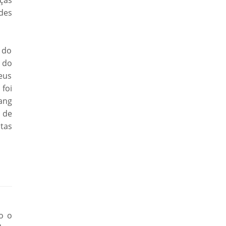
ças
ades
 do
 do
eus
 foi
ang
 de
stas
o o