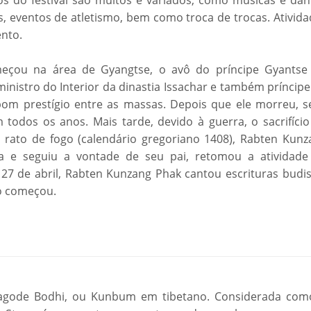
os do festival são muitos e variados, como músicas e dan
es, eventos de atletismo, bem como troca de trocas. Ativid
ento.
meçou na área de Gyangtse, o avô do príncipe Gyantse
nistro do Interior da dinastia Issachar e também príncipe
om prestígio entre as massas. Depois que ele morreu, s
 todos os anos. Mais tarde, devido à guerra, o sacrifício
 rato de fogo (calendário gregoriano 1408), Rabten Kunz
a e seguiu a vontade de seu pai, retomou a atividade
a 27 de abril, Rabten Kunzang Phak cantou escrituras budi
ão começou.
agode Bodhi, ou Kunbum em tibetano. Considerada com