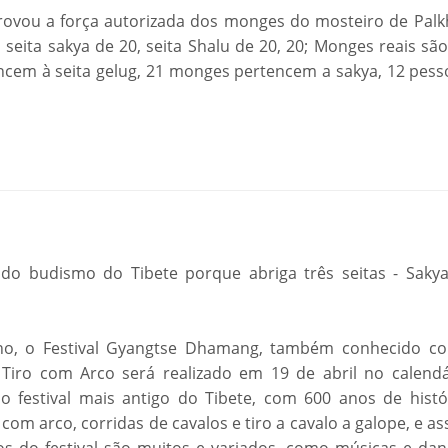
provou a força autorizada dos monges do mosteiro de Palk
, seita sakya de 20, seita Shalu de 20, 20; Monges reais sã
ncem à seita gelug, 21 monges pertencem a sakya, 12 pess
 do budismo do Tibete porque abriga três seitas - Sakya
ano, o Festival Gyangtse Dhamang, também conhecido c
 Tiro com Arco será realizado em 19 de abril no calendá
 festival mais antigo do Tibete, com 600 anos de histór
o com arco, corridas de cavalos e tiro a cavalo a galope, e a