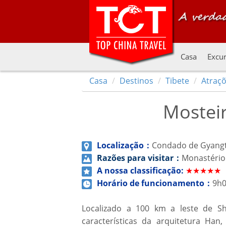
Casa
Excur
Casa
Destinos
Tibete
Atraçõ
Mostei
Localização：
Condado de Gyangts
Razões para visitar：
Monastério 
A nossa classificação:
★★★★★
Horário de funcionamento：
9h0
Localizado a 100 km a leste de S
características da arquitetura Han