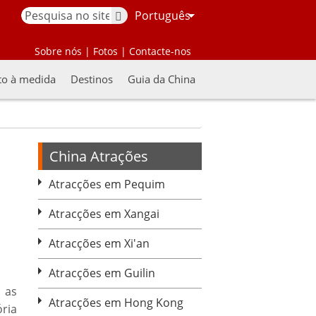
Português
Sobre nós
|
Fotos
|
Contacte-nos
to à medida
Destinos
Guia da China
China Atrações
Atracções em Pequim
Atracções em Xangai
Atracções em Xi'an
Atracções em Guilin
 as
Atracções em Hong Kong
ria