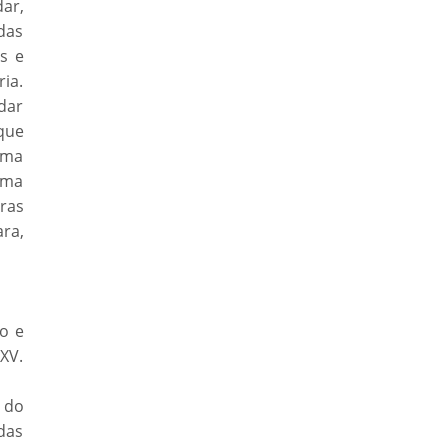
ar,
das
s e
ia.
dar
que
uma
uma
ras
ra,
o e
XV.
o do
das