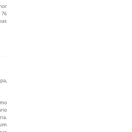
hor
o 76
oas
pa,
omo
rio
ia.
ssim