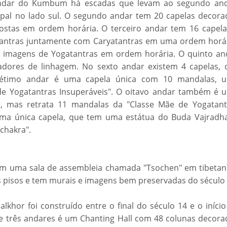
andar do Kumbum há escadas que levam ao segundo and
pal no lado sul. O segundo andar tem 20 capelas decora
ostas em ordem horária. O terceiro andar tem 16 capela
antras juntamente com Caryatantras em uma ordem horár
m imagens de Yogatantras em ordem horária. O quinto an
adores de linhagem. No sexto andar existem 4 capelas, 
 sétimo andar é uma capela única com 10 mandalas, 
 de Yogatantras Insuperáveis". O oitavo andar também é 
ar, mas retrata 11 mandalas da "Classe Mãe de Yogatant
uma única capela, que tem uma estátua do Buda Vajradha
chakra".
Tem uma sala de assembleia chamada "Tsochen" em tibetan
s pisos e tem murais e imagens bem preservadas do século 
lkhor foi construído entre o final do século 14 e o iníci
 de três andares é um Chanting Hall com 48 colunas decora