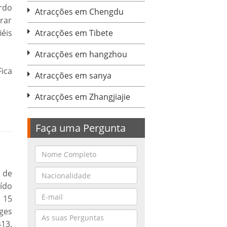
rdo
Atracções em Chengdu
rar
iéis
Atracções em Tibete
Atracções em hangzhou
ica
Atracções em sanya
Atracções em Zhangjiajie
Faça uma Pergunta
 de
ído
 15
ges
13,