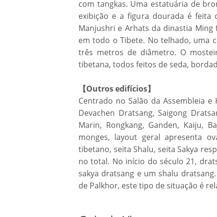
com tangkas. Uma estatuária de bro
exibição e a figura dourada é feita
Manjushri e Arhats da dinastia Ming
em todo o Tibete. No telhado, uma 
três metros de diâmetro. O mostei
tibetana, todos feitos de seda, borda
【Outros edifícios】
Centrado no Salão da Assembleia e
Devachen Dratsang, Saigong Dratsan
Marin, Rongkang, Ganden, Kaiju, B
monges, layout geral apresenta o
tibetano, seita Shalu, seita Sakya re
no total. No início do século 21, dra
sakya dratsang e um shalu dratsang
de Palkhor, este tipo de situação é re