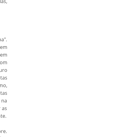
as,
a".
 em
bem
com
ouro
tas
mo,
tas
 na
 as
te.
re.