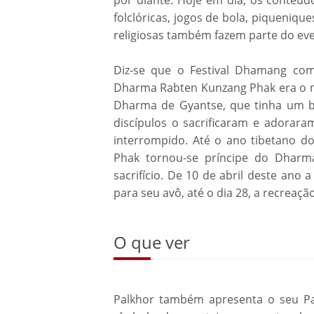
por diante. Hoje em dia, os conteúd
folclóricas, jogos de bola, piqueniqu
religiosas também fazem parte do ev
Diz-se que o Festival Dhamang co
Dharma Rabten Kunzang Phak era o mi
Dharma de Gyantse, que tinha um b
discípulos o sacrificaram e adoraram
interrompido. Até o ano tibetano do
Phak tornou-se príncipe do Dharm
sacrifício. De 10 de abril deste ano 
para seu avô, até o dia 28, a recreaç
O que ver
Palkhor também apresenta o seu P