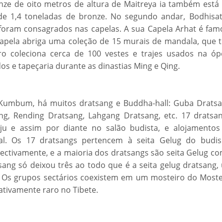
nze de oito metros de altura de Maitreya ia também está
 de 1,4 toneladas de bronze. No segundo andar, Bodhisat
 foram consagrados nas capelas. A sua Capela Arhat é fam
capela abriga uma coleção de 15 murais de mandala, que 
ro coleciona cerca de 100 vestes e trajes usados na óp
dos e tapeçaria durante as dinastias Ming e Qing.
 Kumbum, há muitos dratsang e Buddha-hall: Guba Dratsa
g, Rending Dratsang, Lahgang Dratsang, etc. 17 dratsan
aju e assim por diante no salão budista, e alojamentos
val. Os 17 dratsangs pertencem à seita Gelug do budi
spectivamente, e a maioria dos dratsangs são seita Gelug c
tsang só deixou três ao todo que é a seita gelug dratsang
. Os grupos sectários coexistem em um mosteiro do Moste
lativamente raro no Tibete.