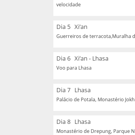
velocidade
Dia 5
Xi’an
Guerreiros de terracota,Muralha 
Dia 6
Xi’an - Lhasa
Voo para Lhasa
Dia 7
Lhasa
Palácio de Potala, Monastério Jok
Dia 8
Lhasa
Monastério de Drepung, Parque No