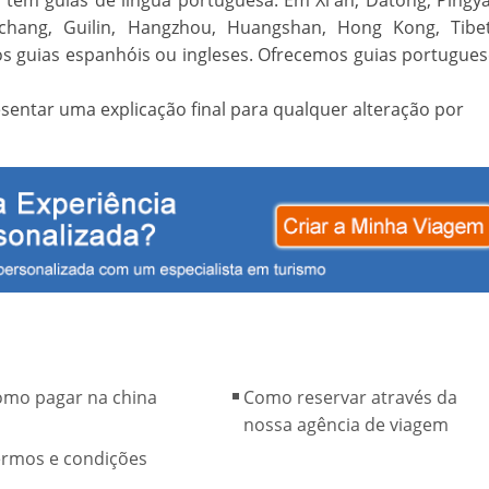
têm guias de língua portuguesa. Em Xi'an, Datong, Pingya
chang, Guilin, Hangzhou, Huangshan, Hong Kong, Tibet
mos guias espanhóis ou ingleses. Ofrecemos guias portugue
esentar uma explicação final para qualquer alteração por
omo pagar na china
Como reservar através da
nossa agência de viagem
ermos e condições