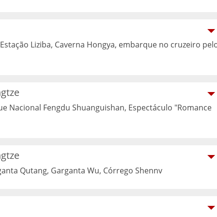
 Estação Liziba, Caverna Hongya, embarque no cruzeiro pel
ngtze
ue Nacional Fengdu Shuanguishan, Espectáculo "Romance
ngtze
ganta Qutang, Garganta Wu, Córrego Shennv