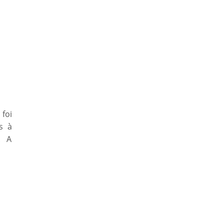
foi
s à
. A