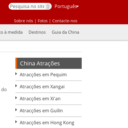
Português
Sobre nós
|
Fotos
|
Contacte-nos
to à medida
Destinos
Guia da China
China Atrações
Atracções em Pequim
Atracções em Xangai
 do
Atracções em Xi'an
Atracções em Guilin
Atracções em Hong Kong