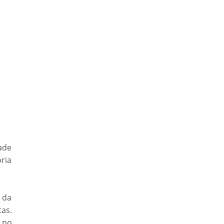
ade
ria
 da
as.
 no