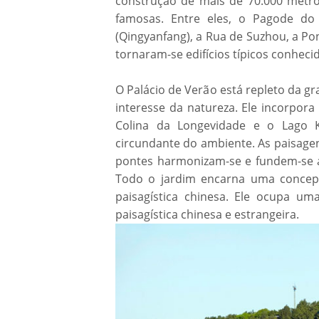
construção de mais de 70.000 metr
famosas. Entre eles, o Pagode do
(Qingyanfang), a Rua de Suzhou, a Po
tornaram-se edifícios típicos conhec
O Palácio de Verão está repleto da g
interesse da natureza. Ele incorpor
Colina da Longevidade e o Lago 
circundante do ambiente. As paisagens 
pontes harmonizam-se e fundem-se a
Todo o jardim encarna uma concep
paisagística chinesa. Ele ocupa um
paisagística chinesa e estrangeira.