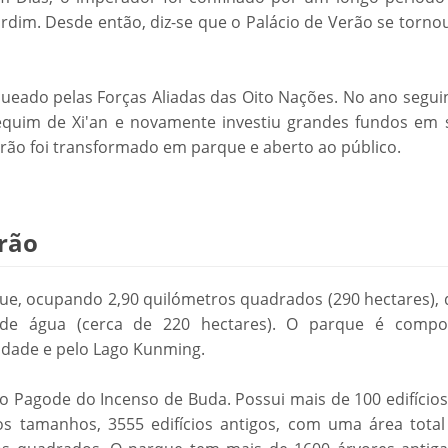
rdim. Desde então, diz-se que o Palácio de Verão se torno
ueado pelas Forças Aliadas das Oito Nações. No ano seguin
Pequim de Xi'an e novamente investiu grandes fundos em 
erão foi transformado em parque e aberto ao público.
erão
ue, ocupando 2,90 quilómetros quadrados (290 hectares), 
e de água (cerca de 220 hectares). O parque é compo
vidade e pelo Lago Kunming.
o Pagode do Incenso de Buda. Possui mais de 100 edifícios
ios tamanhos, 3555 edifícios antigos, com uma área total