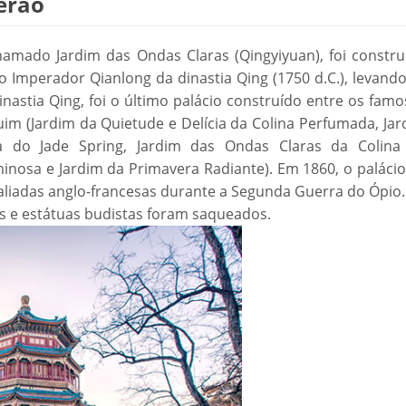
Verão
hamado Jardim das Ondas Claras (Qingyiyuan), foi constru
o Imperador Qianlong da dinastia Qing (1750 d.C.), levand
nastia Qing, foi o último palácio construído entre os fam
uim (Jardim da Quietude e Delícia da Colina Perfumada, Ja
a do Jade Spring, Jardim das Ondas Claras da Colina
inosa e Jardim da Primavera Radiante). Em 1860, o palácio
aliadas anglo-francesas durante a Segunda Guerra do Ópio.
os e estátuas budistas foram saqueados.