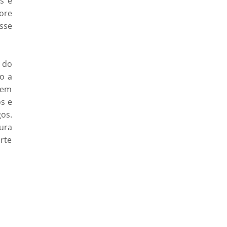
s e
ore
sse
o do
o a
gem
os e
os.
ura
rte