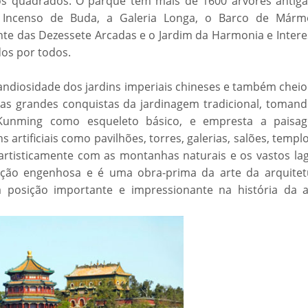
os quadrados. O parque tem mais de 1600 árvores antiga
 Incenso de Buda, a Galeria Longa, o Barco de Márm
nte das Dezessete Arcadas e o Jardim da Harmonia e Intere
idos por todos.
randiosidade dos jardins imperiais chineses e também chei
a as grandes conquistas da jardinagem tradicional, tomand
Kunming como esqueleto básico, e empresta a paisa
artificiais como pavilhões, torres, galerias, salões, templ
rtisticamente com as montanhas naturais e os vastos lag
ção engenhosa e é uma obra-prima da arte da arquitet
a posição importante e impressionante na história da a