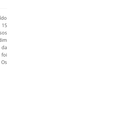
ído
o 15
osos
rdim
 da
 foi
 Os