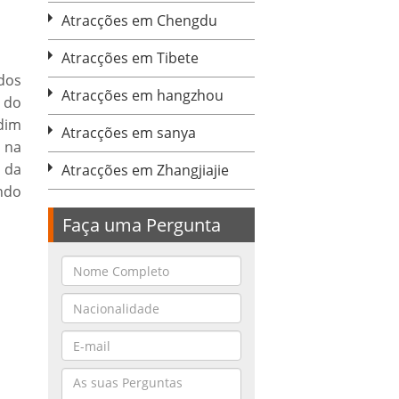
Atracções em Chengdu
Atracções em Tibete
dos
Atracções em hangzhou
 do
dim
Atracções em sanya
 na
 da
Atracções em Zhangjiajie
ndo
Faça uma Pergunta