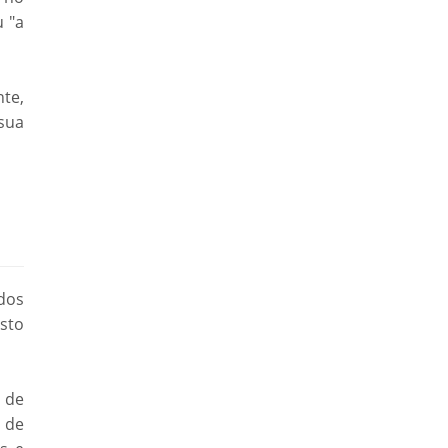
u "a
te,
sua
dos
sto
 de
 de