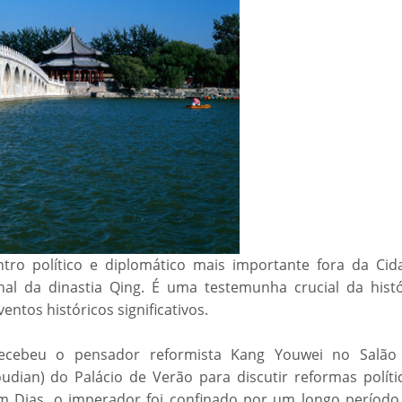
tro político e diplomático mais importante fora da Cid
nal da dinastia Qing. É uma testemunha crucial da histó
entos históricos significativos.
ecebeu o pensador reformista Kang Youwei no Salão
dian) do Palácio de Verão para discutir reformas polític
m Dias, o imperador foi confinado por um longo período