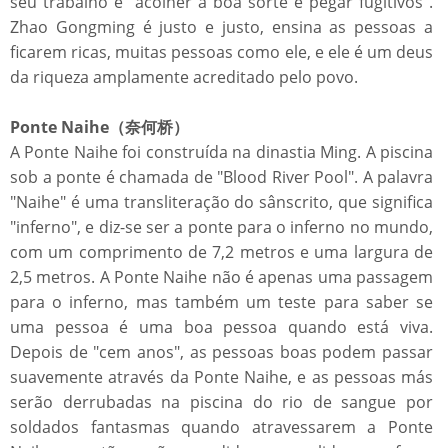
seu trabalho é "acolher a boa sorte e pegar fugitivos".
Zhao Gongming é justo e justo, ensina as pessoas a
ficarem ricas, muitas pessoas como ele, e ele é um deus
da riqueza amplamente acreditado pelo povo.
Ponte Naihe（奈何桥）
A Ponte Naihe foi construída na dinastia Ming. A piscina
sob a ponte é chamada de "Blood River Pool". A palavra
"Naihe" é uma transliteração do sânscrito, que significa
"inferno", e diz-se ser a ponte para o inferno no mundo,
com um comprimento de 7,2 metros e uma largura de
2,5 metros. A Ponte Naihe não é apenas uma passagem
para o inferno, mas também um teste para saber se
uma pessoa é uma boa pessoa quando está viva.
Depois de "cem anos", as pessoas boas podem passar
suavemente através da Ponte Naihe, e as pessoas más
serão derrubadas na piscina do rio de sangue por
soldados fantasmas quando atravessarem a Ponte