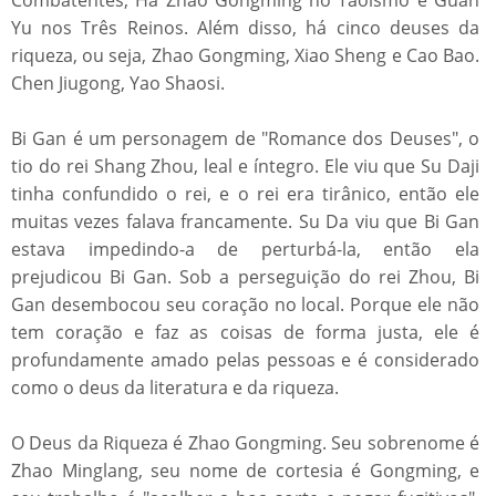
Combatentes; Há Zhao Gongming no Taoísmo e Guan
Yu nos Três Reinos. Além disso, há cinco deuses da
riqueza, ou seja, Zhao Gongming, Xiao Sheng e Cao Bao.
Chen Jiugong, Yao Shaosi.
Bi Gan é um personagem de "Romance dos Deuses", o
tio do rei Shang Zhou, leal e íntegro. Ele viu que Su Daji
tinha confundido o rei, e o rei era tirânico, então ele
muitas vezes falava francamente. Su Da viu que Bi Gan
estava impedindo-a de perturbá-la, então ela
prejudicou Bi Gan. Sob a perseguição do rei Zhou, Bi
Gan desembocou seu coração no local. Porque ele não
tem coração e faz as coisas de forma justa, ele é
profundamente amado pelas pessoas e é considerado
como o deus da literatura e da riqueza.
O Deus da Riqueza é Zhao Gongming. Seu sobrenome é
Zhao Minglang, seu nome de cortesia é Gongming, e