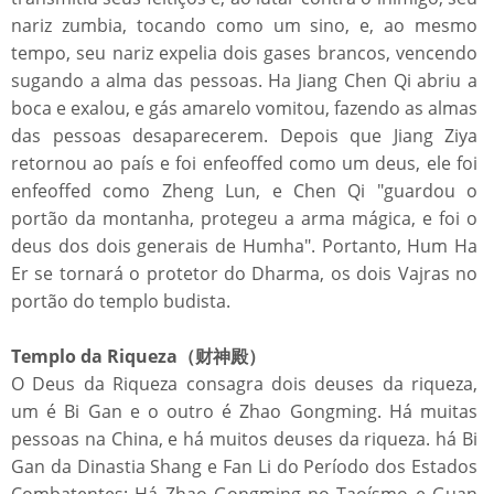
nariz zumbia, tocando como um sino, e, ao mesmo
tempo, seu nariz expelia dois gases brancos, vencendo
sugando a alma das pessoas. Ha Jiang Chen Qi abriu a
boca e exalou, e gás amarelo vomitou, fazendo as almas
das pessoas desaparecerem. Depois que Jiang Ziya
retornou ao país e foi enfeoffed como um deus, ele foi
enfeoffed como Zheng Lun, e Chen Qi "guardou o
portão da montanha, protegeu a arma mágica, e foi o
deus dos dois generais de Humha". Portanto, Hum Ha
Er se tornará o protetor do Dharma, os dois Vajras no
portão do templo budista.
Templo da Riqueza（财神殿）
O Deus da Riqueza consagra dois deuses da riqueza,
um é Bi Gan e o outro é Zhao Gongming. Há muitas
pessoas na China, e há muitos deuses da riqueza. há Bi
Gan da Dinastia Shang e Fan Li do Período dos Estados