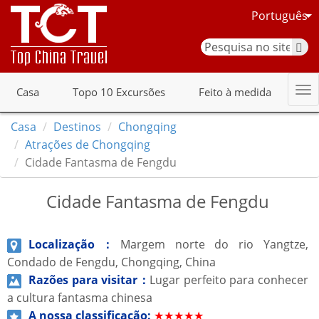
Português
Casa
Topo 10 Excursões
Feito à medida
Casa
Destinos
Chongqing
Atrações de Chongqing
Cidade Fantasma de Fengdu
Cidade Fantasma de Fengdu
Localização：
Margem norte do rio Yangtze,
Condado de Fengdu, Chongqing, China
Razões para visitar：
Lugar perfeito para conhecer
a cultura fantasma chinesa
A nossa classificação:
★★★★★