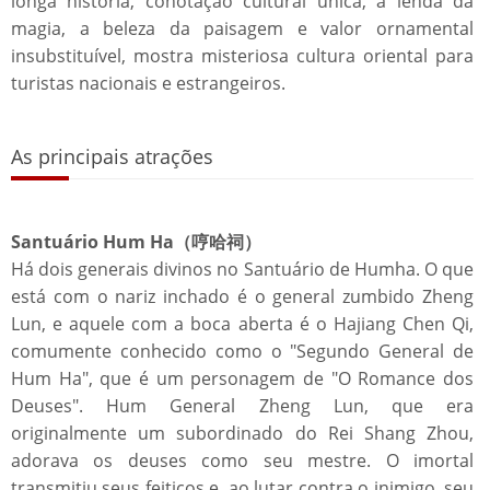
longa história, conotação cultural única, a lenda da
magia, a beleza da paisagem e valor ornamental
insubstituível, mostra misteriosa cultura oriental para
turistas nacionais e estrangeiros.
As principais atrações
Santuário Hum Ha（哼哈祠）
Há dois generais divinos no Santuário de Humha. O que
está com o nariz inchado é o general zumbido Zheng
Lun, e aquele com a boca aberta é o Hajiang Chen Qi,
comumente conhecido como o "Segundo General de
Hum Ha", que é um personagem de "O Romance dos
Deuses". Hum General Zheng Lun, que era
originalmente um subordinado do Rei Shang Zhou,
adorava os deuses como seu mestre. O imortal
transmitiu seus feitiços e, ao lutar contra o inimigo, seu