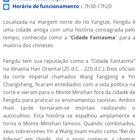
Horário de funcionamento：
7h30-17h20
Localizada na margem norte do rio Yangtze, Fengdu é
uma cidade antiga com uma história consagrada pelo
tempo, conhecida como a "
Cidade Fantasma
" para a
maioria dos chineses.
Fengdu tem sua reputação como a "Cidade Fantasma"
na dinastia Han Oriental (25 d.C. - 220 d.C.). Dois oficiais
da corte imperial chamados Wang Fangping e Yin
Changsheng, ficaram entediados com a vida política na
corte e vieram para o Monte Minshan fora da cidade de
Fengdu para praticar os ensinamentos taoístas. Ambos
mais tarde tornaram-se imortais realizando o
autocultivo. Esta história se espalhou amplamente e
torna o Monte Minshan famoso. Quando combinados,
seus sobrenomes Yin e Wang soam muito como "Rei do
Inferno" em chinês, daí o povo começar a chamar