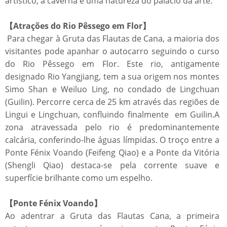
artístico, a caverna é uma natureza do palácio da arte.
【Atrações do Rio Pêssego em Flor】
Para chegar à Gruta das Flautas de Cana, a maioria dos
visitantes pode apanhar o autocarro seguindo o curso
do Rio Pêssego em Flor. Este rio, antigamente
designado Rio Yangjiang, tem a sua origem nos montes
Simo Shan e Weiluo Ling, no condado de Lingchuan
(Guilin). Percorre cerca de 25 km através das regiões de
Lingui e Lingchuan, confluindo finalmente em Guilin.A
zona atravessada pelo rio é predominantemente
calcária, conferindo-lhe águas límpidas. O troço entre a
Ponte Fénix Voando (Feifeng Qiao) e a Ponte da Vitória
(Shengli Qiao) destaca-se pela corrente suave e
superfície brilhante como um espelho.
【Ponte Fénix Voando】
Ao adentrar a Gruta das Flautas Cana, a primeira