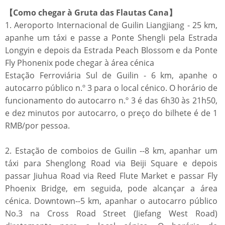
【Como chegar à Gruta das Flautas Cana】
1. Aeroporto Internacional de Guilin Liangjiang - 25 km,
apanhe um táxi e passe a Ponte Shengli pela Estrada
Longyin e depois da Estrada Peach Blossom e da Ponte
Fly Phonenix pode chegar à área cénica
Estação Ferroviária Sul de Guilin - 6 km, apanhe o
autocarro público n.º 3 para o local cénico. O horário de
funcionamento do autocarro n.º 3 é das 6h30 às 21h50,
e dez minutos por autocarro, o preço do bilhete é de 1
RMB/por pessoa.
2. Estação de comboios de Guilin --8 km, apanhar um
táxi para Shenglong Road via Beiji Square e depois
passar Jiuhua Road via Reed Flute Market e passar Fly
Phoenix Bridge, em seguida, pode alcançar a área
cénica. Downtown--5 km, apanhar o autocarro público
No.3 na Cross Road Street (Jiefang West Road)