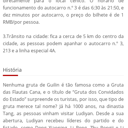
diretamente para o local cénico. O horário de
funcionamento do autocarro n.º 3 é das 6:30 às 21:50, e
dez minutos por autocarro, o preço do bilhete é de 1
RMB/por pessoa.
3.Trânsito na cidade: fica a cerca de 5 km do centro da
cidade, as pessoas podem apanhar o autocarro n.º 3,
213 e a linha especial 4A.
História
Nenhuma gruta de Guilin é tão famosa como a Gruta
das Flautas Cana, e o título de “Gruta dos Convidados
do Estado” surpreende os turistas, por isso, que tipo de
gruta merece tal nome? Já há 1000 anos, na dinastia
Tang, as pessoas vinham visitar Ludiyan. Desde a sua
abertura, Ludiyan recebeu líderes do partido e do
Estado, como Deng Xiaoping, Li Peng, Zhu Rongji e Li