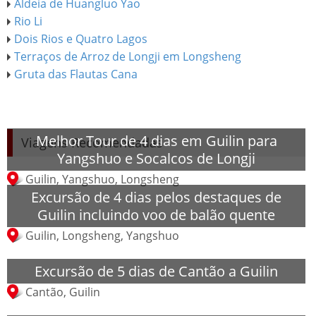
Aldeia de Huangluo Yao
Rio Li
Dois Rios e Quatro Lagos
Terraços de Arroz de Longji em Longsheng
Gruta das Flautas Cana
Melhor Tour de 4 dias em Guilin para
Viagens Recomendadas
Yangshuo e Socalcos de Longji
Guilin, Yangshuo, Longsheng
Excursão de 4 dias pelos destaques de
Guilin incluindo voo de balão quente
Guilin, Longsheng, Yangshuo
Excursão de 5 dias de Cantão a Guilin
Cantão, Guilin