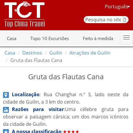
Português
Casa
Topo 10 Excursões
Feito à medida
Casa
Destinos
Guilin
Atrações de Guilin
Gruta das Flautas Cana
Gruta das Flautas Cana
Localização
: Rua Changhai n.º 3, lado oeste da
cidade de Guilin, a 3 km do centro.
Razões para visitar
:Uma célebre gruta para
observar a paisagem cársica; um dos marcos icónicos
da cidade de Guilin.
A nossa classificação
:
★★★★