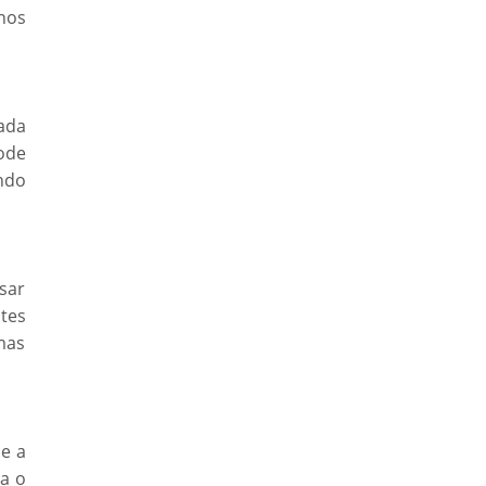
nos
ada
ode
ndo
sar
tes
mas
e a
ça o