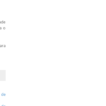
ade
a o
para
 de