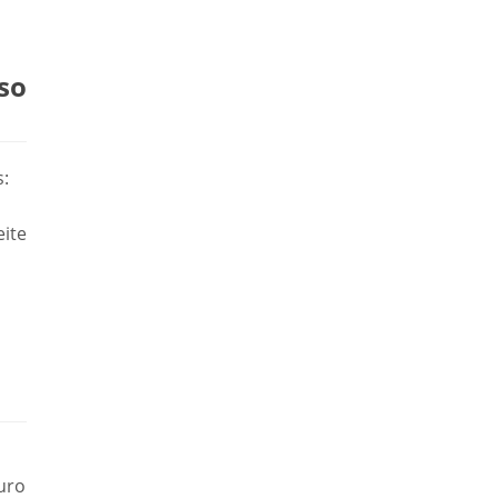
so
s:
ite
ouro