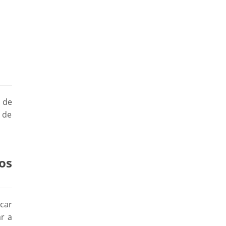
 de
o de
os
ocar
r a