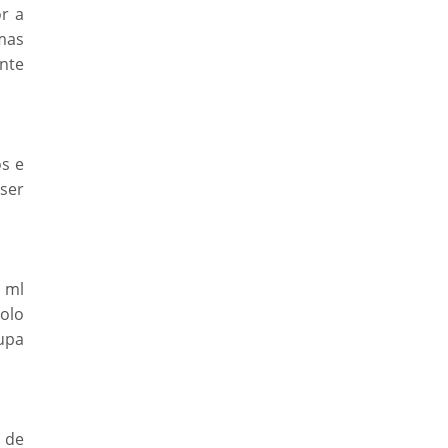
r a
mas
nte
s e
ser
 ml
olo
upa
 de