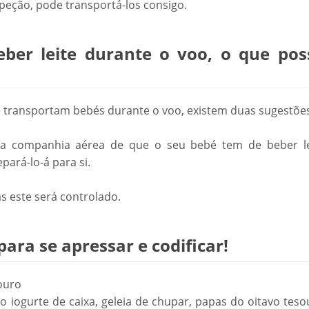
speção, pode transportá-los consigo.
er leite durante o voo, o que pos
e transportam bebés durante o voo, existem duas sugestõe
 a companhia aérea de que o seu bebé tem de beber le
ará-lo-á para si.
s este será controlado.
ara se apressar e codificar!
souro
o iogurte de caixa, geleia de chupar, papas do oitavo tes