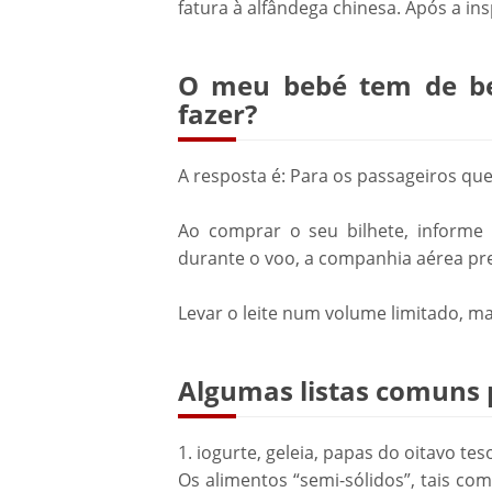
fatura à alfândega chinesa. Após a in
O meu bebé tem de beb
fazer?
A resposta é: Para os passageiros qu
Ao comprar o seu bilhete, informe
durante o voo, a companhia aérea prep
Levar o leite num volume limitado, ma
Algumas listas comuns p
1. iogurte, geleia, papas do oitavo te
Os alimentos “semi-sólidos”, tais com