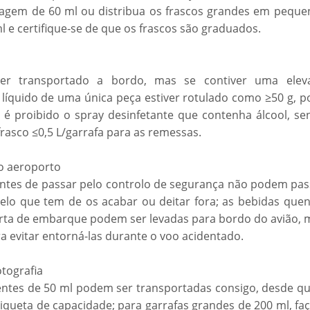
iagem de 60 ml ou distribua os frascos grandes em peque
 e certifique-se de que os frascos são graduados.
ser transportado a bordo, mas se contiver uma elev
 líquido de uma única peça estiver rotulado como ≥50 g, p
; é proibido o spray desinfetante que contenha álcool, se
rasco ≤0,5 L/garrafa para as remessas.
o aeroporto
antes de passar pelo controlo de segurança não podem pas
pelo que tem de os acabar ou deitar fora; as bebidas quen
ta de embarque podem ser levadas para bordo do avião, 
a evitar entorná-las durante o voo acidentado.
otografia
entes de 50 ml podem ser transportadas consigo, desde qu
iqueta de capacidade; para garrafas grandes de 200 ml, fa