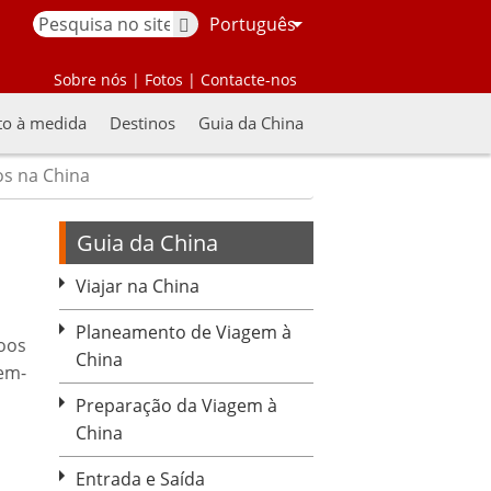
Português
Sobre nós
|
Fotos
|
Contacte-nos
to à medida
Destinos
Guia da China
os na China
Guia da China
Viajar na China
Planeamento de Viagem à
oos
China
uem-
Preparação da Viagem à
China
Entrada e Saída