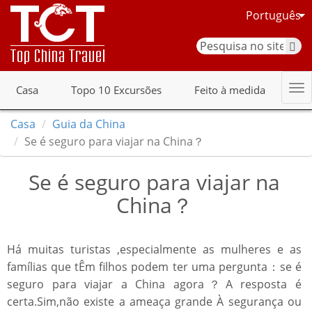
Português
Casa
Topo 10 Excursões
Feito à medida
Casa
Guia da China
Se é seguro para viajar na China？
Se é seguro para viajar na
China？
Há muitas turistas ,especialmente as mulheres e as
famílias que tÊm filhos podem ter uma pergunta：se é
seguro para viajar a China agora？A resposta é
certa.Sim,não existe a ameaça grande À segurança ou