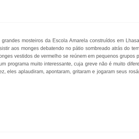
s grandes mosteiros da Escola Amarela construídos em Lhas
ssistir aos monges debatendo no pátio sombreado atrás do te
 monges vestidos de vermelho se reúnem em pequenos grupos 
 um programa muito interessante, cuja greve não é muito difer
z, eles aplaudiram, apontaram, gritaram e jogaram seus rosá