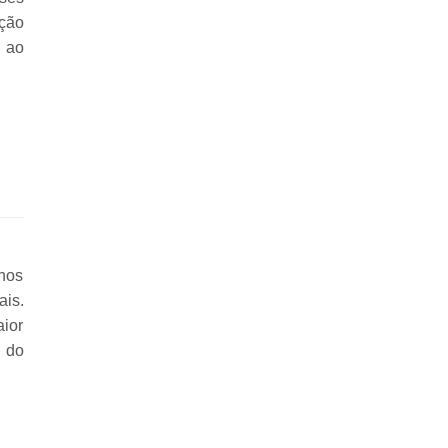
ção
a ao
 nos
ais.
aior
e do