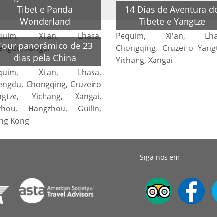
Tibet e Panda
14 Dias de Aventura d
Wonderland
Tibete e Yangtze
quim, Xi'an, Lhasa,
Pequim, Xi'an, Lha
Tour panorâmico de 23
engdu, Xangai
Chongqing, Cruzeiro Yangt
dias pela China
Yichang, Xangai
quim, Xi'an, Lhasa,
engdu, Chongqing, Cruzeiro
ngtze, Yichang, Xangai,
zhou, Hangzhou, Guilin,
ng Kong
Siga-nos em