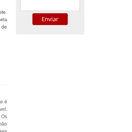
ete.
bela
e de
.
te é
vel.
 Os
chão
ses