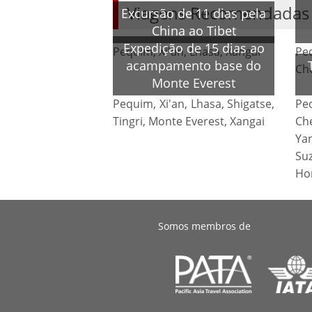
Viagens Recomendadas
Excursão de 11 dias pela
China ao Tibet
Expedição de 15 dias ao
Pequim, Xi'an, Lhasa, Xangai
Pe
acampamento base do
Ch
Monte Everest
Pequim, Xi'an, Lhasa, Shigatse,
Pe
Tingri, Monte Everest, Xangai
Ch
Ya
Su
Ho
Somos membros de