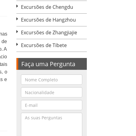
Excursões de Chengdu
Excursões de Hangzhou
Excursões de Zhangjiajie
 nas
 de
Excursões de Tibete
o. A
cio
Faça uma Pergunta
tais
s, o
as e