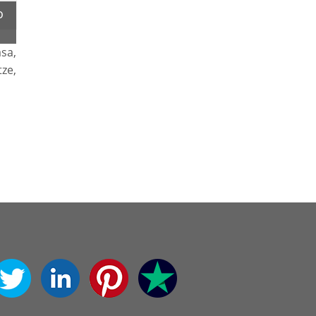
o
sa,
ze,