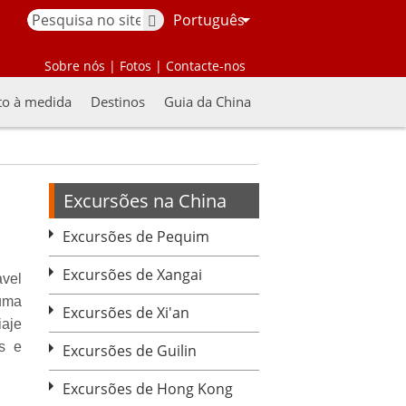
Português
Sobre nós
|
Fotos
|
Contacte-nos
to à medida
Destinos
Guia da China
Excursões na China
Excursões de Pequim
Excursões de Xangai
avel
 uma
Excursões de Xi'an
iaje
s e
Excursões de Guilin
Excursões de Hong Kong