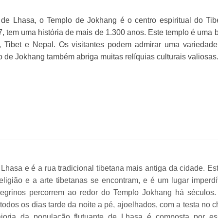
 de Lhasa, o Templo de Jokhang é o centro espiritual do Tib
 tem uma história de mais de 1.300 anos. Este templo é uma 
, Tibet e Nepal. Os visitantes podem admirar uma variedad
o de Jokhang também abriga muitas relíquias culturais valiosas
Lhasa e é a rua tradicional tibetana mais antiga da cidade. Es
eligião e a arte tibetanas se encontram, e é um lugar imperdí
regrinos percorrem ao redor do Templo Jokhang há séculos.
odos os dias tarde da noite a pé, ajoelhados, com a testa no 
maioria da população flutuante de Lhasa é composta por es