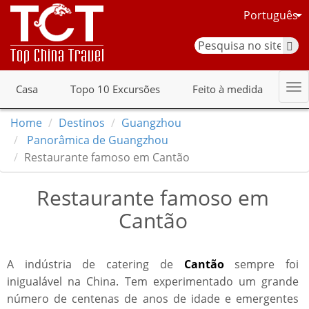
Português
Casa
Topo 10 Excursões
Feito à medida
Home
Destinos
Guangzhou
Panorâmica de Guangzhou
Restaurante famoso em Cantão
Restaurante famoso em
Cantão
A indústria de catering de
Cantão
sempre foi
inigualável na China. Tem experimentado um grande
número de centenas de anos de idade e emergentes