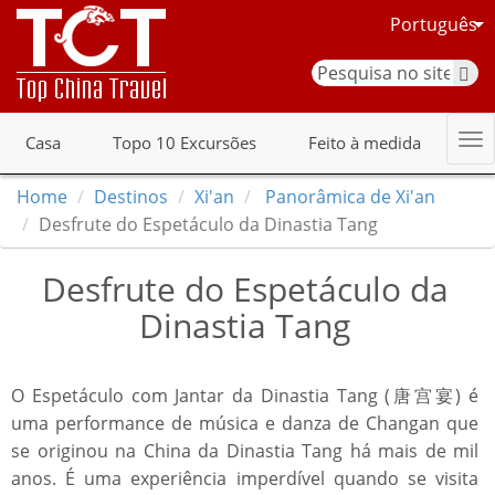
Português
Casa
Topo 10 Excursões
Feito à medida
Home
Destinos
Xi'an
Panorâmica de Xi'an
Desfrute do Espetáculo da Dinastia Tang
Desfrute do Espetáculo da
Dinastia Tang
O Espetáculo com Jantar da Dinastia Tang (唐宫宴) é
uma performance de música e danza de Changan que
se originou na China da Dinastia Tang há mais de mil
anos. É uma experiência imperdível quando se visita