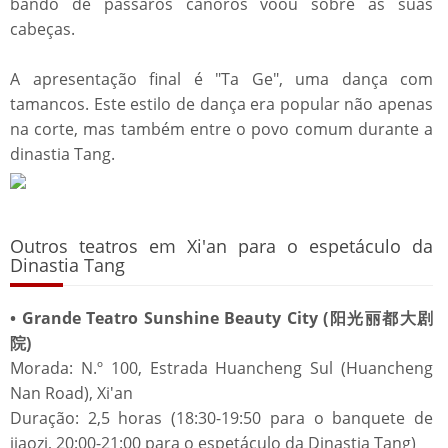
bando de pássaros canoros voou sobre as suas
cabeças.
A apresentação final é "Ta Ge", uma dança com
tamancos. Este estilo de dança era popular não apenas
na corte, mas também entre o povo comum durante a
dinastia Tang.
Outros teatros em Xi'an para o espetáculo da
Dinastia Tang
• Grande Teatro Sunshine Beauty City (阳光丽都大剧
院)
Morada: N.º 100, Estrada Huancheng Sul (Huancheng
Nan Road), Xi'an
Duração: 2,5 horas (18:30-19:50 para o banquete de
jiaozi, 20:00-21:00 para o espetáculo da Dinastia Tang)