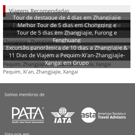
Viagens Recomendadas
Tour de destaque de 4 dias em Zhangjiajie
Excursão de 5 dias de Cantão a Zhangjiajie
Melhor Tour de 5 dias em Chongqing e
Zhangjiajie
Tour de 5 dias em Zhangjiajie, Furong e
Zhangjiajie
Cantão, Zhangjiajie
Fenghuang
Chongqing, Zhangjiajie
Excursão panorâmica de 10 dias a Zhangjiajie &
Zhangjiajie, Cidade de Furong, Cidade Antiga de
11 Dias de Viajem a Pequim-Xi'an-Zhangjiajie-
Monte Amarelo
Fenghuang
Xangai em Grupo
Pequim, Zhangjiajie, Montanha Amarela, Xangai
Pequim, Xi'an, Zhangjiajie, Xangai
Somos membros de
Siga-nos em