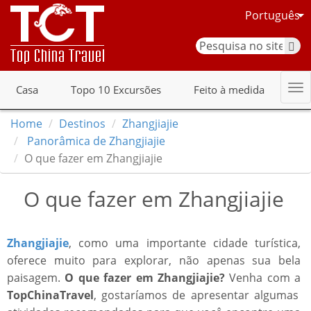
Português
Casa
Topo 10 Excursões
Feito à medida
Home
Destinos
Zhangjiajie
Panorâmica de Zhangjiajie
O que fazer em Zhangjiajie
O que fazer em Zhangjiajie
Zhangjiajie
, como uma importante cidade turística,
oferece muito para explorar, não apenas sua bela
paisagem.
O que fazer em Zhangjiajie?
Venha com a
TopChinaTravel
, gostaríamos de apresentar algumas