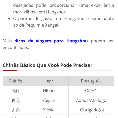
desejadas pode proporcionar uma experiência
maravilhosa em Hangzhou.
O padrão de gastos em Hangzhou é semelhante
ao de Pequim e Xangai.
Mais
dicas de viagem para Hangzhou
podem ser
encontradas.
Chinês Básico Que Você Pode Precisar​​
Chinês
Português
Pinyin
Nǐhǎo
Olá/Oi
你好
再见
Zàijiàn
Adeus/Até logo
谢谢
Xièxie
Obrigado(a)