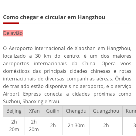
Como chegar e circular em Hangzhou​​
​​De avião​​
O Aeroporto Internacional de Xiaoshan em Hangzhou,
localizado a 30 km do centro, é um dos maiores
aeroportos internacionais da China. Opera voos
domésticos das principais cidades chinesas e rotas
internacionais de diversas companhias aéreas. Ônibus
de traslado estão disponíveis no aeroporto, e o serviço
Airport Express conecta a cidades próximas como
Suzhou, Shaoxing e Yiwu.
Beijing
Xi’an
Guilin
Chengdu
Guangzhou
Kun
2h
2h
2h
2h 30m
2h
3
20m
20m