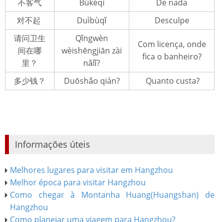
不客气
Búkèqi
De nada
对不起
Duìbùqǐ
Desculpe
请问卫生
Qǐngwèn
Com licença, onde
间在哪
wèishēngjiān zài
fica o banheiro?
里？
nǎlǐ?
多少钱？
Duōshǎo qián?
Quanto custa?
Informações úteis
Melhores lugares para visitar em Hangzhou
Melhor época para visitar Hangzhou
Como chegar à Montanha Huang(Huangshan) de
Hangzhou
Como planejar uma viagem para Hangzhou?