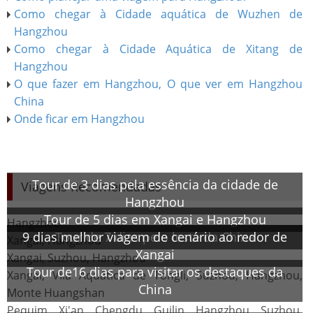
Como chegar à Cidade aquática de Wuzhen de
Hangzhou
Como chegar à Cidade Aquática de Xitang de
Hangzhou
O que fazer em Hangzhou, O que ver em Hangzhou
China
Onde ficar em Hangzhou
Tour de 3 dias pela essência da cidade de
Viagens Recomendadas
Hangzhou
Tour de 5 dias em Xangai e Hangzhou
Hangzhou
9 dias melhor viagem de cenário ao redor de
Tour de 7 dias pelo leste da China
Xangai, Hangzhou
Xangai
Xangai, Suzhou, Hangzhou
Tour de16 dias para visitar os destaques da
Xangai, Vila Aquática de Tongli, Suzhou, Hangzhou,
China
Monte Huangshan
Pequim, Xi'an, Chengdu, Guilin, Hangzhou, Suzhou,