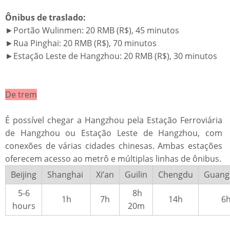
​​Ônibus de traslado:​​
►Portão Wulinmen: 20 RMB (R$), 45 minutos
►Rua Pinghai: 20 RMB (R$), 70 minutos
►Estação Leste de Hangzhou: 20 RMB (R$), 30 minutos
​​De trem​​
É possível chegar a Hangzhou pela Estação Ferroviária
de Hangzhou ou Estação Leste de Hangzhou, com
conexões de várias cidades chinesas. Ambas estações
oferecem acesso ao metrô e múltiplas linhas de ônibus.
Beijing
Shanghai
Xi’an
Guilin
Chengdu
Guang
5-6
8h
1h
7h
14h
6
hours
20m